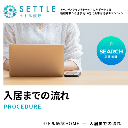
キャンパスライフをトータルにサポートする、
新飯塚駅から徒歩約10分の食事付き学生マンション
ホーム
HOME
お部屋のご案内
ROOMS
入居までの流れ
PROCEDURE
施設案内
FACILITIES
セトル飯塚HOME
入居までの流れ