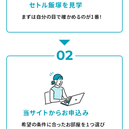
施設概要・管理人さん挨拶
セトル飯塚を見学
まずは自分の目で確かめるのが1番！
よくあるご質問
プライバシーポリシー
会社概要
02
パンフレット
SETTLE GROUP
セトル伊都
セトル鞍手
当サイトから
お申込み
希望の条件に合ったお部屋を１つ選び