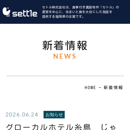
セトル株式会社は、食事付き賃貸物件「セトル」の
運営を中心に、住まいと食を大切にした施設を
提供する福岡県の企業です。
HOME
私たちについて
新着情報
NEWS
事業内容
会社概要
HOME
新着情報
SDGsの取り組み
採用情報
2026.06.24
お知らせ
グローカルホテル糸島 じゃ
新着情報